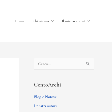
Home
Chi siamo
Il mio account
C
e
r
CentoArchi
c
a
Blog e Notizie
:
I nostri autori