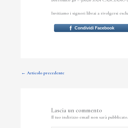
Borromeo 48 – 50026 SAN CASCIANO (FI), 
Invitiamo i signori librai a rivolgersi es
Condividi Facebook
←
Articolo precedente
Lascia un commento
Il tuo indirizzo email non sarà pubblicato.