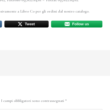
Telefono 055.822.84.61 – Telefax 055.822.84.62.
clusivamente a Libro Co per gli ordini dal nostro catalogo.
Tweet
Follow us
I campi obbligatori sono contrassegnati
*